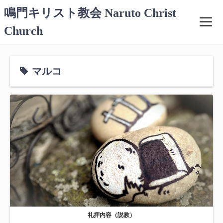
コ
鳴門キリスト教会 Naruto Christ
ン
Church
テ
ン
ツ
へ
マルコ
ス
キ
ッ
プ
礼拝内容（説教）