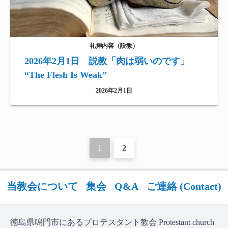
礼拝内容（説教）
2026年2月1日 説教「肉は弱いのです」
“The Flesh Is Weak”
2026年2月1日
投
1
2
稿
ナ
当教会について
集会
Q&A
ご連絡 (Contact)
ビ
ゲ
徳島県鳴門市にあるプロテスタント教会 Protestant church