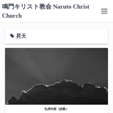
コ
鳴門キリスト教会 Naruto Christ
ン
Church
テ
ン
ツ
へ
昇天
ス
キ
ッ
プ
礼拝内容（説教）