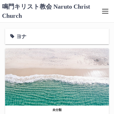
コ
鳴門キリスト教会 Naruto Christ
ン
Church
テ
ン
ツ
へ
ヨナ
ス
キ
ッ
プ
未分類