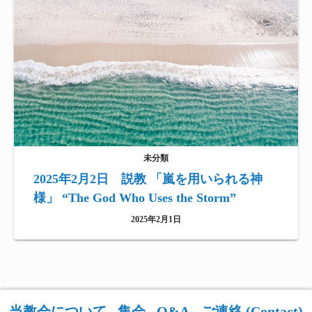
未分類
2025年2月2日 説教 「嵐を用いられる神
様」 “The God Who Uses the Storm”
2025年2月1日
当教会について
集会
Q&A
ご連絡 (Contact)