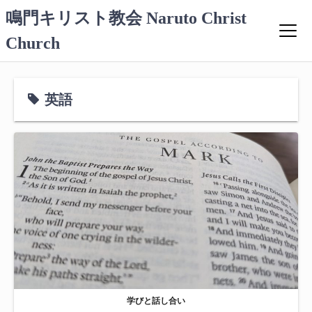
コ
鳴門キリスト教会 Naruto Christ
ン
Church
テ
ン
ツ
へ
英語
ス
キ
ッ
プ
学びと話し合い