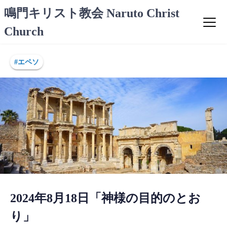
コ
鳴門キリスト教会 Naruto Christ
ン
Church
テ
ン
ツ
#エペソ
へ
ス
キ
ッ
プ
2024年8月18日「神様の目的のとお
り」