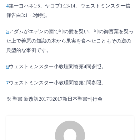
4
第一ヨハネ1:5、ヤコブ1:13-14。ウェストミンスター信
仰告白3:1・2参照。
5
アダムがエデンの園で神の愛を疑い、神の御言葉を疑っ
た上で善悪の知識の木から果実を食べたこともその逆の
典型的な事例です。
6
ウェストミンスター小教理問答第4問参照。
7
ウェストミンスター小教理問答第1問参照。
※ 聖書 新改訳2017©2017新日本聖書刊行会