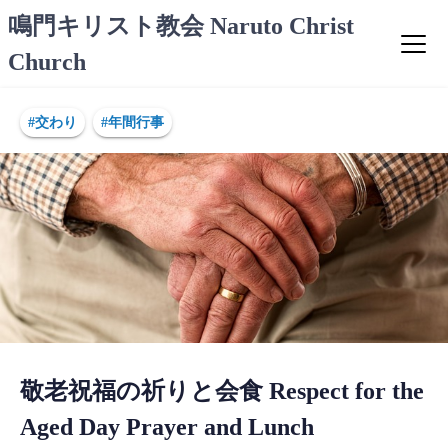
コ
鳴門キリスト教会 Naruto Christ
ン
Church
テ
ン
ツ
#交わり
#年間行事
へ
ス
キ
ッ
プ
敬老祝福の祈りと会食 Respect for the
Aged Day Prayer and Lunch