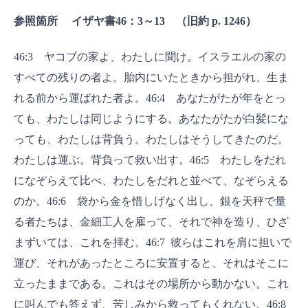
参照箇所 イザヤ書46：3～13 （旧約 p. 1246）
46:3 ヤコブの家よ、わたしに聞け。イスラエルの家の
すべての残りの者よ。胎内にいたときから担がれ、生ま
れる前から運ばれた者よ。46:4 あなたがたが年をとっ
ても、わたしは同じようにする。あなたがたが白髪にな
っても、わたしは背負う。わたしはそうしてきたのだ。
わたしは運ぶ。背負って救い出す。46:5 わたしをだれ
になぞらえて比べ、わたしをだれと並べて、なぞらえる
のか。46:6 袋から金を惜しげなく出し、銀を天秤で量
る者たちは、金細工人を雇って、それで神を造り、ひざ
まずいては、これを拝む。46:7 彼らはこれを肩に担いで
運び、それがあったところに安置すると、それはそこに
立ったままである。これはその場所から動かない。これ
に叫んでも答えず、苦しみから救ってもくれない。46:8