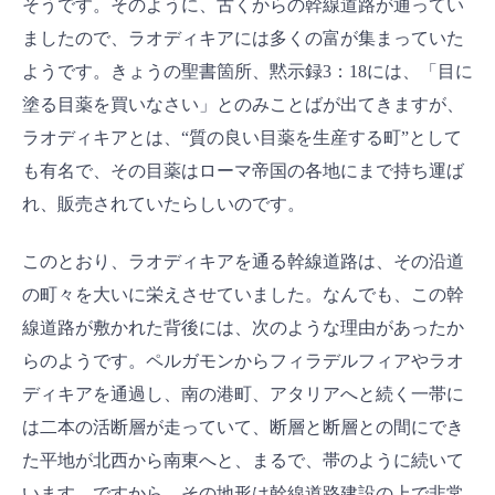
そうです。そのように、古くからの幹線道路が通ってい
ましたので、ラオディキアには多くの富が集まっていた
ようです。きょうの聖書箇所、黙示録3：18には、「目に
塗る目薬を買いなさい」とのみことばが出てきますが、
ラオディキアとは、“質の良い目薬を生産する町”として
も有名で、その目薬はローマ帝国の各地にまで持ち運ば
れ、販売されていたらしいのです。
このとおり、ラオディキアを通る幹線道路は、その沿道
の町々を大いに栄えさせていました。なんでも、この幹
線道路が敷かれた背後には、次のような理由があったか
らのようです。ペルガモンからフィラデルフィアやラオ
ディキアを通過し、南の港町、アタリアへと続く一帯に
は二本の活断層が走っていて、断層と断層との間にでき
た平地が北西から南東へと、まるで、帯のように続いて
います。ですから、その地形は幹線道路建設の上で非常