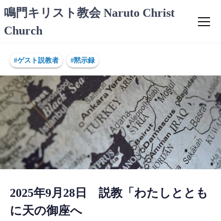
コ
鳴門キリスト教会 Naruto Christ
ン
Church
テ
ン
ツ
#ゲスト説教者
#黙示録
へ
ス
キ
ッ
プ
2025年9月28日 説教「わたしととも
に天の御座へ