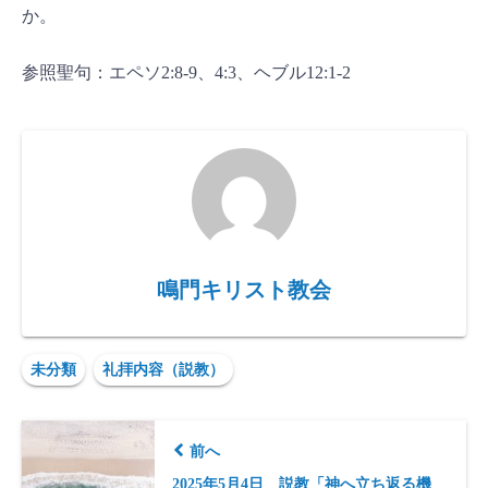
か。
参照聖句：エペソ2:8-9、4:3、ヘブル12:1-2
鳴門キリスト教会
未分類
礼拝内容（説教）
前へ
2025年5月4日 説教「神へ立ち返る機