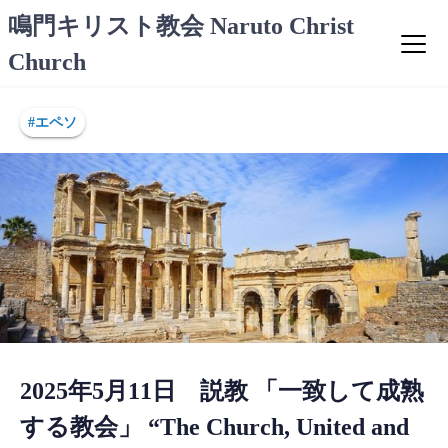
コ
鳴門キリスト教会 Naruto Christ
ン
Church
テ
ン
ツ
#エペソ
へ
ス
キ
ッ
プ
2025年5月11日 説教 「一致して成熟
する教会」 “The Church, United and