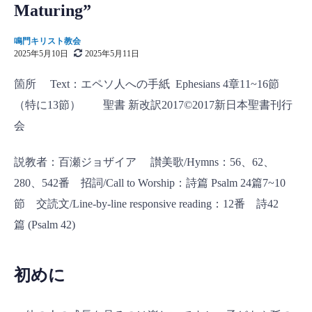
Maturing”
鳴門キリスト教会
2025年5月10日
2025年5月11日
箇所 Text：エペソ人への手紙 Ephesians 4章11~16節
（特に13節） 聖書 新改訳2017©2017新日本聖書刊行
会
説教者：百瀬ジョザイア 讃美歌/Hymns：56、62、
280、542番 招詞/Call to Worship：詩篇 Psalm 24篇7~10
節 交読文/Line-by-line responsive reading：12番 詩42
篇 (Psalm 42)
初めに