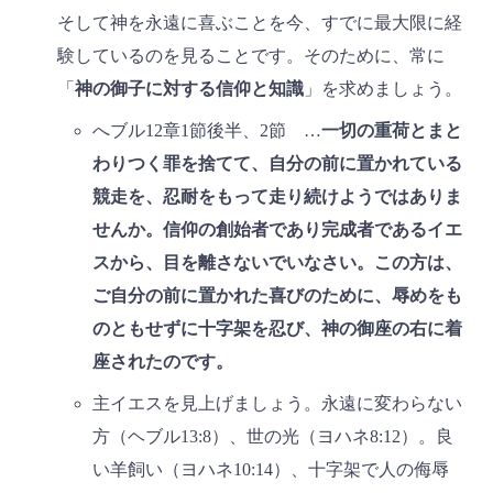
そして神を永遠に喜ぶことを今、すでに最大限に経
験しているのを見ることです。そのために、常に
「
神の御子に対する信仰と知識
」を求めましょう。
へブル12章1節後半、2節 …
一切の重荷とまと
わりつく罪を捨てて、自分の前に置かれている
競走を、忍耐をもって走り続けようではありま
せんか。信仰の創始者であり完成者であるイエ
スから、目を離さないでいなさい。この方は、
ご自分の前に置かれた喜びのために、辱めをも
のともせずに十字架を忍び、神の御座の右に着
座されたのです。
主イエスを見上げましょう。永遠に変わらない
方（ヘブル13:8）、世の光（ヨハネ8:12）。良
い羊飼い（ヨハネ10:14）、十字架で人の侮辱