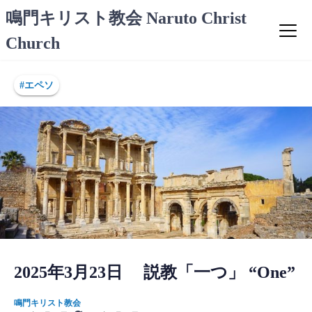
コ
鳴門キリスト教会 Naruto Christ
ン
Church
テ
ン
ツ
#エペソ
へ
ス
キ
ッ
プ
2025年3月23日 説教「一つ」 “One”
鳴門キリスト教会