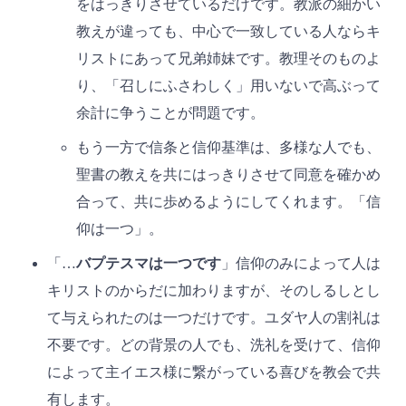
をはっきりさせているだけです。教派の細かい
教えが違っても、中心で一致している人ならキ
リストにあって兄弟姉妹です。教理そのものよ
り、「召しにふさわしく」用いないで高ぶって
余計に争うことが問題です。
もう一方で信条と信仰基準は、多様な人でも、
聖書の教えを共にはっきりさせて同意を確かめ
合って、共に歩めるようにしてくれます。「信
仰は一つ」。
「…
バプテスマは一つです
」信仰のみによって人は
キリストのからだに加わりますが、そのしるしとし
て与えられたのは一つだけです。ユダヤ人の割礼は
不要です。どの背景の人でも、洗礼を受けて、信仰
によって主イエス様に繋がっている喜びを教会で共
有します。