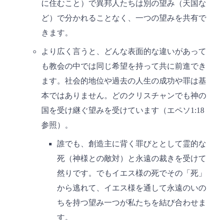
に住むこと）で異邦人たちは別の望み（天国な
ど）で分かれることなく、一つの望みを共有で
きます。
より広く言うと、どんな表面的な違いがあって
も教会の中では同じ希望を持って共に前進でき
ます。社会的地位や過去の人生の成功や罪は基
本ではありません。どのクリスチャンでも神の
国を受け継ぐ望みを受けています（エペソ1:18
参照）。
誰でも、創造主に背く罪びととして霊的な
死（神様との敵対）と永遠の裁きを受けて
然りです。でもイエス様の死でその「死」
から逃れて、イエス様を通して永遠のいの
ちを持つ望み一つが私たちを結び合わせま
す。