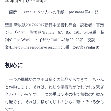
2025年3月21日
2025年3月22日
箇所 Text：エペソ人への手紙 Ephesians4章4~6節
聖書 新改訳2017©2017新日本聖書刊行会 説教者：百瀬
ジョザイア 讃美歌/Hymns：67、85、191、545A番 招
詞/Call to Worship：イザヤ Isaiah 43章22~23節 交読
文/Line-by-line responsive reading：3番 詩8篇 (Psalm 8)
初めに
一つの機械やスマホは多くの部品からできて、ちゃん
と作動します。それは、ねじや接着剤がそれぞれを繋ぎ
合わせるからです。一つの手は５本の指で無数の行動が
可能です。それは、指が同じ手のひらに繋いでいるから
です。